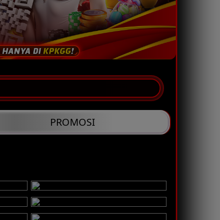
PROMOSI