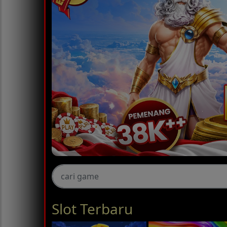
Slot Terbaru