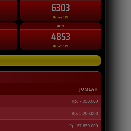
6303
16 : 44 : 36
BULLSEYE
4853
10 : 49 : 36
JUMLAH
Rp. 49.200.000
Rp. 49.050.000
Rp. 49.150.000