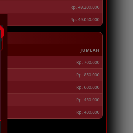
Rp. 17.500.000
JUMLAH
Rp. 450.000
Rp. 400.000
Rp. 650.000
Rp. 300.000