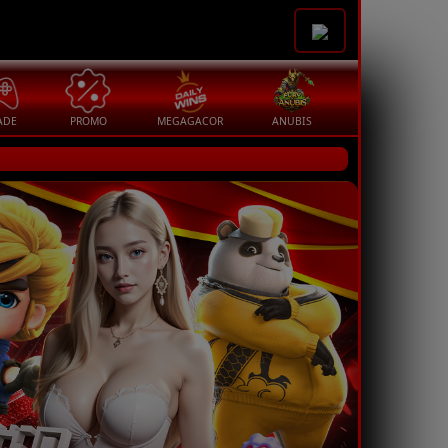
ADE
PROMO
MEGAGACOR
ANUBIS