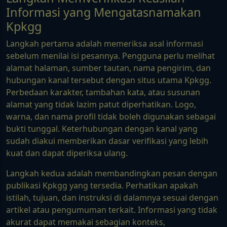
Informasi yang Mengatasnamakan
Kpkgg
Langkah pertama adalah memeriksa asal informasi
sebelum menilai isi pesannya. Pengguna perlu melihat
alamat halaman, sumber tautan, nama pengirim, dan
hubungan kanal tersebut dengan situs utama Kpkgg.
Perbedaan karakter, tambahan kata, atau susunan
alamat yang tidak lazim patut diperhatikan. Logo,
warna, dan nama profil tidak boleh digunakan sebagai
bukti tunggal. Keterhubungan dengan kanal yang
sudah diakui memberikan dasar verifikasi yang lebih
kuat dan dapat diperiksa ulang.
Langkah kedua adalah membandingkan pesan dengan
publikasi Kpkgg yang tersedia. Perhatikan apakah
istilah, tujuan, dan instruksi di dalamnya sesuai dengan
artikel atau pengumuman terkait. Informasi yang tidak
akurat dapat memakai sebagian konteks,