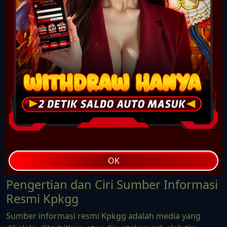
mengatasnamakan Kpkgg.
Pengunjung juga dapat memahami kapan situs utama,
artikel, pengumuman, atau saluran kontak sebaiknya
digunakan. Pemilihan kanal yang tepat penting karena
setiap media menyajikan kedalaman dan konteks
berbeda. Konten ini disusun oleh
Team Kpkgg
dan
terakhir diperbarui pada
6 Agustus 2026
. Tim redaksi
Kpkgg secara rutin meninjau konten dan memverifikasi
data berdasarkan rujukan resmi yang relevan untuk
menjaga akurasi informasi bagi pengunjung.
Mengenal Sumber Informasi Resmi
OK
dari Kpkgg
Pengertian dan Ciri Sumber Informasi
Resmi Kpkgg
Sumber informasi resmi Kpkgg adalah media yang