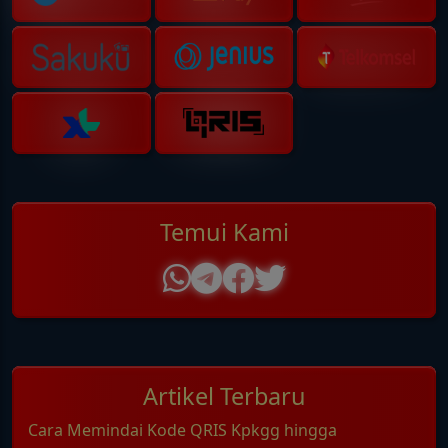
Temui Kami
Artikel Terbaru
Cara Memindai Kode QRIS Kpkgg hingga