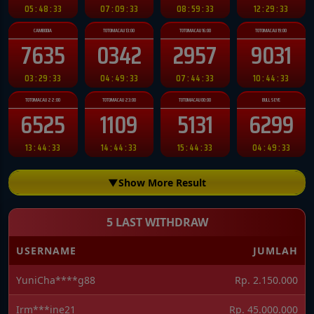
05 : 48 : 31
07 : 09 : 31
08 : 59 : 31
12 : 29 : 31
CAMBODIA
TOTOMACAU 13:00
TOTOMACAU 16:00
TOTOMACAU 19:00
7635
0342
2957
9031
03 : 29 : 31
04 : 49 : 31
07 : 44 : 31
10 : 44 : 31
TOTOMACAU 22:00
TOTOMACAU 23:00
TOTOMACAU 00:00
BULLSEYE
6525
1109
5131
6299
13 : 44 : 31
14 : 44 : 31
15 : 44 : 31
04 : 49 : 31
▼Show More Result
5 LAST WITHDRAW
USERNAME
JUMLAH
Ru*****15
Rp. 36.550.000
Oma******er2
Rp. 41.850.000