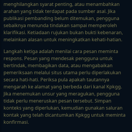
menghilangkan syarat penting, atau menambahkan
arahan yang tidak terdapat pada sumber asal. Jika
publikasi pembanding belum ditemukan, pengguna
sebaiknya menunda tindakan sampai memperoleh
klarifikasi. Ketiadaan rujukan bukan bukti kebenaran,
melainkan alasan untuk meningkatkan kehati-hatian.
Langkah ketiga adalah menilai cara pesan meminta
respons. Pesan yang mendesak pengguna untuk
bertindak, membagikan data, atau mengabaikan
pemeriksaan melalui situs utama perlu diperlakukan
secara hati-hati. Periksa pula apakah tautannya
mengarah ke alamat yang berbeda dari kanal Kpkgg.
Jika menemukan unsur yang meragukan, pengguna
tidak perlu meneruskan pesan tersebut. Simpan
konteks yang diperlukan, kemudian gunakan saluran
kontak yang telah dicantumkan Kpkgg untuk meminta
konfirmasi.