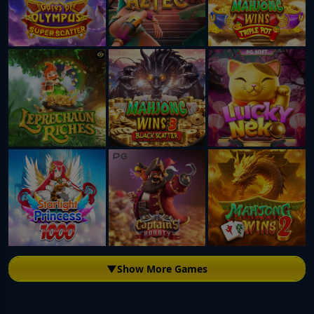
▼Show More Games