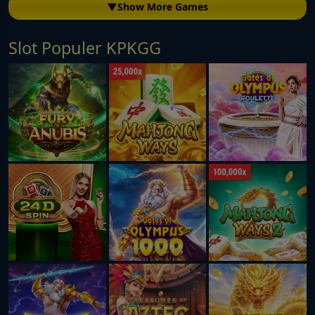
▼Show More Games
Slot Populer KPKGG