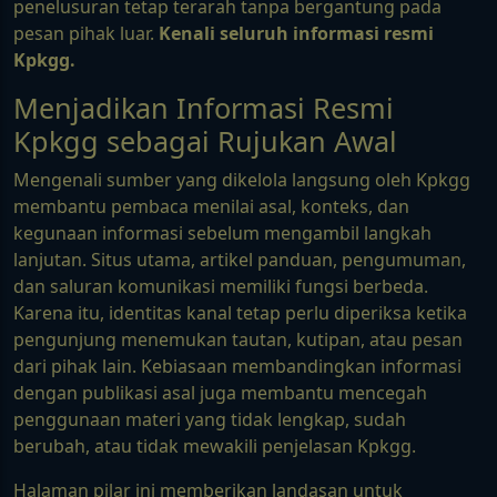
penelusuran tetap terarah tanpa bergantung pada
pesan pihak luar.
Kenali seluruh informasi resmi
Kpkgg.
Menjadikan Informasi Resmi
Kpkgg sebagai Rujukan Awal
Mengenali sumber yang dikelola langsung oleh Kpkgg
membantu pembaca menilai asal, konteks, dan
kegunaan informasi sebelum mengambil langkah
lanjutan. Situs utama, artikel panduan, pengumuman,
dan saluran komunikasi memiliki fungsi berbeda.
Karena itu, identitas kanal tetap perlu diperiksa ketika
pengunjung menemukan tautan, kutipan, atau pesan
dari pihak lain. Kebiasaan membandingkan informasi
dengan publikasi asal juga membantu mencegah
penggunaan materi yang tidak lengkap, sudah
berubah, atau tidak mewakili penjelasan Kpkgg.
Halaman pilar ini memberikan landasan untuk