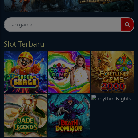
Slot Terbaru