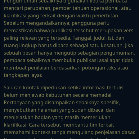
Pengumuman sebaiknya digunakan ketika pembaca
mencari perubahan, pemberitahuan operasional, atau
klarifikasi yang terkait dengan waktu penerbitan.
Sebelum mengandalkannya, pengguna perlu
memastikan bahwa publikasi tersebut merupakan versi
paling relevan yang tersedia. Tanggal, judul, isi, dan
ruang lingkup harus dibaca sebagai satu kesatuan. Jika
sebuah pesan hanya mengutip sebagian pengumuman,
pembaca sebaiknya membuka publikasi asal agar tidak
membuat penilaian berdasarkan potongan teks atau
tangkapan layar.
Saluran kontak diperlukan ketika informasi tertulis
belum menjawab kebutuhan secara memadai.
Pertanyaan yang disampaikan sebaiknya spesifik,
menyebutkan halaman yang sudah dibaca, dan
menjelaskan bagian yang masih memerlukan
klarifikasi. Cara tersebut membantu tim terkait
memahami konteks tanpa mengulang penjelasan dasar.