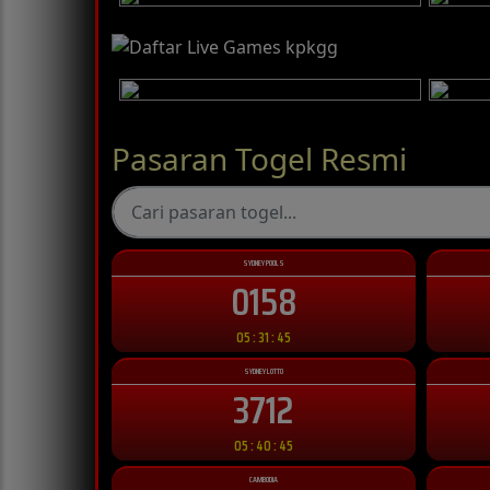
Pasaran Togel Resmi
SYDNEY POOLS
0158
05 : 31 : 41
SYDNEY LOTTO
3712
05 : 40 : 41
CAMBODIA