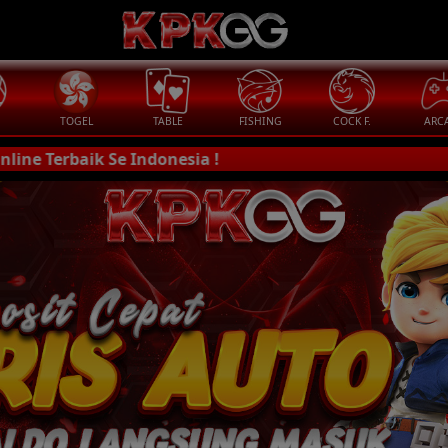
TOGEL
TABLE
FISHING
COCK F.
ARC
Se Indonesia !