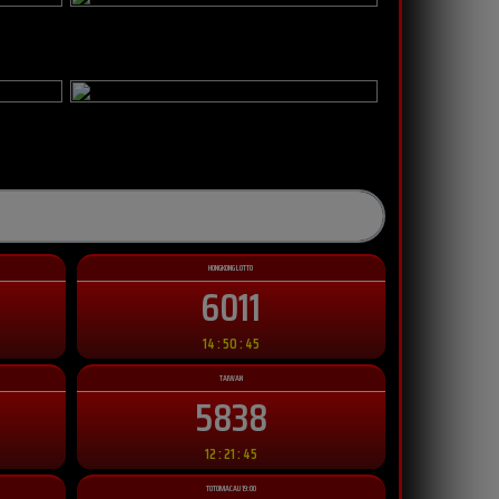
HONGKONG LOTTO
6011
14 : 50 : 41
TAIWAN
5838
12 : 21 : 41
TOTOMACAU 19:00