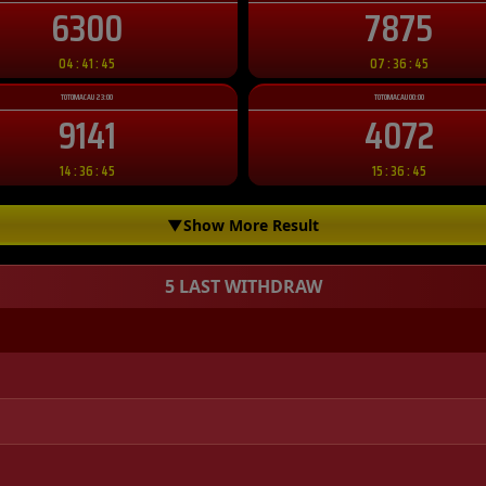
6300
7875
04 : 41 : 41
07 : 36 : 41
TOTOMACAU 23:00
TOTOMACAU 00:00
9141
4072
14 : 36 : 41
15 : 36 : 41
▼Show More Result
5 LAST WITHDRAW