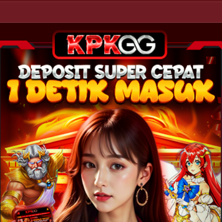
5 LAST DEPOSIT
EVENT
HOT
NEW