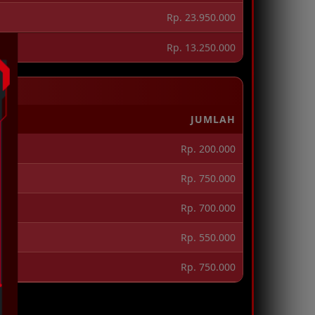
Rp. 36.850.000
Rp. 13.250.000
JUMLAH
Rp. 700.000
Rp. 550.000
Rp. 750.000
Rp. 700.000
Rp. 50.000