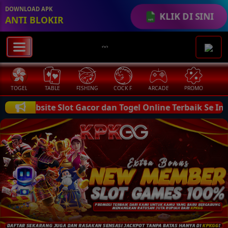
DOWNLOAD APK
KLIK DI SINI
ANTI BLOKIR
TABLE
FISHING
COCK F.
ARCADE
PROMO
MEGAGACOR
te Slot Gacor dan Togel Online Terbaik Se Indonesia !