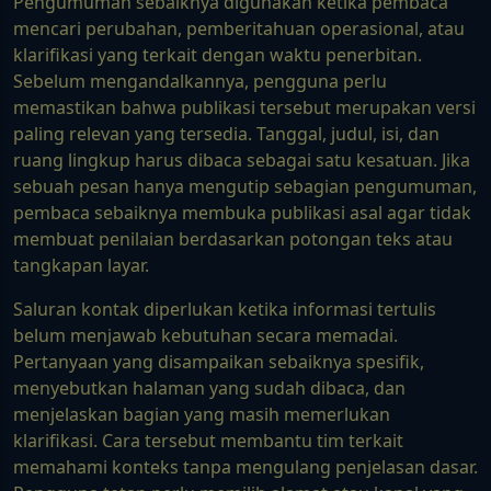
Pengumuman sebaiknya digunakan ketika pembaca
mencari perubahan, pemberitahuan operasional, atau
klarifikasi yang terkait dengan waktu penerbitan.
Sebelum mengandalkannya, pengguna perlu
memastikan bahwa publikasi tersebut merupakan versi
paling relevan yang tersedia. Tanggal, judul, isi, dan
ruang lingkup harus dibaca sebagai satu kesatuan. Jika
sebuah pesan hanya mengutip sebagian pengumuman,
pembaca sebaiknya membuka publikasi asal agar tidak
membuat penilaian berdasarkan potongan teks atau
tangkapan layar.
Saluran kontak diperlukan ketika informasi tertulis
belum menjawab kebutuhan secara memadai.
Pertanyaan yang disampaikan sebaiknya spesifik,
menyebutkan halaman yang sudah dibaca, dan
menjelaskan bagian yang masih memerlukan
klarifikasi. Cara tersebut membantu tim terkait
memahami konteks tanpa mengulang penjelasan dasar.