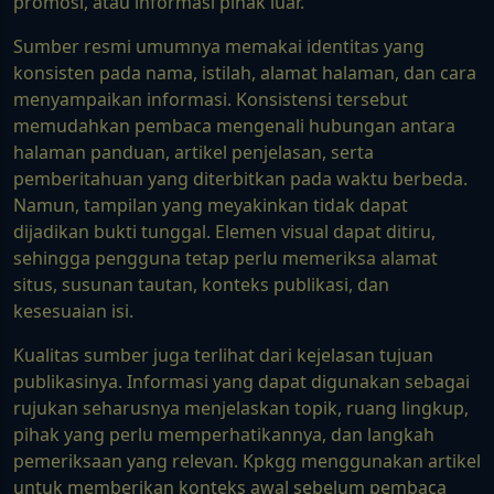
promosi, atau informasi pihak luar.
Sumber resmi umumnya memakai identitas yang
konsisten pada nama, istilah, alamat halaman, dan cara
menyampaikan informasi. Konsistensi tersebut
memudahkan pembaca mengenali hubungan antara
halaman panduan, artikel penjelasan, serta
pemberitahuan yang diterbitkan pada waktu berbeda.
Namun, tampilan yang meyakinkan tidak dapat
dijadikan bukti tunggal. Elemen visual dapat ditiru,
sehingga pengguna tetap perlu memeriksa alamat
situs, susunan tautan, konteks publikasi, dan
kesesuaian isi.
Kualitas sumber juga terlihat dari kejelasan tujuan
publikasinya. Informasi yang dapat digunakan sebagai
rujukan seharusnya menjelaskan topik, ruang lingkup,
pihak yang perlu memperhatikannya, dan langkah
pemeriksaan yang relevan. Kpkgg menggunakan artikel
untuk memberikan konteks awal sebelum pembaca