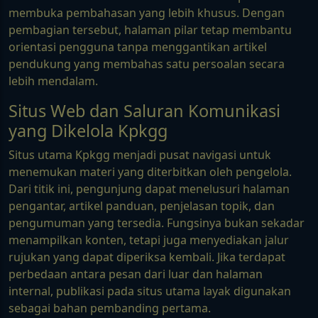
membuka pembahasan yang lebih khusus. Dengan
pembagian tersebut, halaman pilar tetap membantu
orientasi pengguna tanpa menggantikan artikel
pendukung yang membahas satu persoalan secara
lebih mendalam.
Situs Web dan Saluran Komunikasi
yang Dikelola Kpkgg
Situs utama Kpkgg menjadi pusat navigasi untuk
menemukan materi yang diterbitkan oleh pengelola.
Dari titik ini, pengunjung dapat menelusuri halaman
pengantar, artikel panduan, penjelasan topik, dan
pengumuman yang tersedia. Fungsinya bukan sekadar
menampilkan konten, tetapi juga menyediakan jalur
rujukan yang dapat diperiksa kembali. Jika terdapat
perbedaan antara pesan dari luar dan halaman
internal, publikasi pada situs utama layak digunakan
sebagai bahan pembanding pertama.