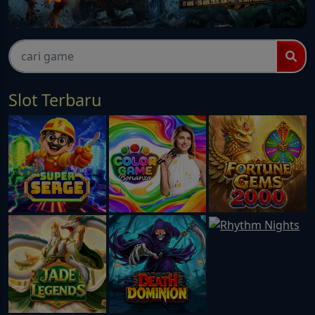
Slot Terbaru