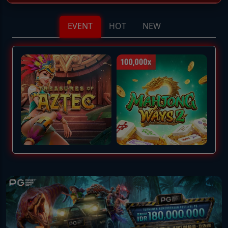
EVENT
HOT
NEW