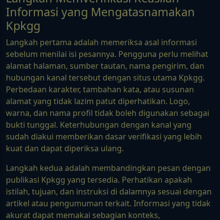
Informasi yang Mengatasnamakan
Kpkgg
Langkah pertama adalah memeriksa asal informasi
sebelum menilai isi pesannya. Pengguna perlu melihat
alamat halaman, sumber tautan, nama pengirim, dan
hubungan kanal tersebut dengan situs utama Kpkgg.
Perbedaan karakter, tambahan kata, atau susunan
alamat yang tidak lazim patut diperhatikan. Logo,
warna, dan nama profil tidak boleh digunakan sebagai
bukti tunggal. Keterhubungan dengan kanal yang
sudah diakui memberikan dasar verifikasi yang lebih
kuat dan dapat diperiksa ulang.
Langkah kedua adalah membandingkan pesan dengan
publikasi Kpkgg yang tersedia. Perhatikan apakah
istilah, tujuan, dan instruksi di dalamnya sesuai dengan
artikel atau pengumuman terkait. Informasi yang tidak
akurat dapat memakai sebagian konteks,