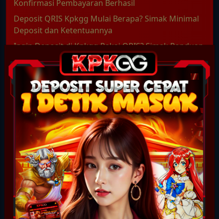
Konfirmasi Pembayaran Berhasil
Deposit QRIS Kpkgg Mulai Berapa? Simak Minimal
Deposit dan Ketentuannya
Ingin Deposit di Kpkgg Pakai QRIS? Simak Panduan
Transaksinya
Lihat lebih banyak
Selamat datang di pusat
informasi resmi dari Kpkgg
,
halaman pengantar bagi pengunjung yang ingin
mengenali rujukan, kanal komunikasi, artikel panduan,
dan pengumuman dari tim internal. Halaman ini
membantu pembaca membedakan publikasi Kpkgg
dari pesan pihak lain sebelum menjadikannya dasar
pertimbangan. Pembahasan berfokus pada fungsi
setiap kanal, ciri sumber yang dapat diperiksa, serta
langkah verifikasi ketika sebuah informasi