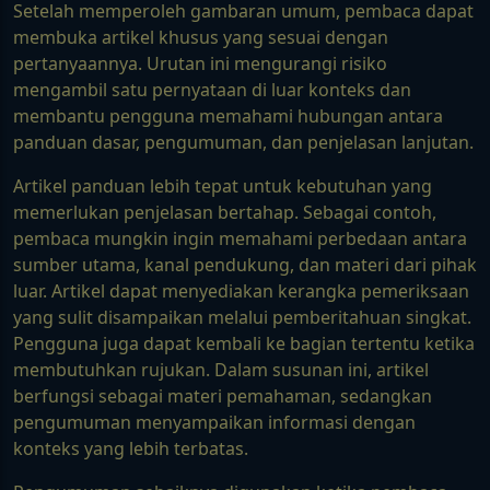
Setelah memperoleh gambaran umum, pembaca dapat
membuka artikel khusus yang sesuai dengan
pertanyaannya. Urutan ini mengurangi risiko
mengambil satu pernyataan di luar konteks dan
membantu pengguna memahami hubungan antara
panduan dasar, pengumuman, dan penjelasan lanjutan.
Artikel panduan lebih tepat untuk kebutuhan yang
memerlukan penjelasan bertahap. Sebagai contoh,
pembaca mungkin ingin memahami perbedaan antara
sumber utama, kanal pendukung, dan materi dari pihak
luar. Artikel dapat menyediakan kerangka pemeriksaan
yang sulit disampaikan melalui pemberitahuan singkat.
Pengguna juga dapat kembali ke bagian tertentu ketika
membutuhkan rujukan. Dalam susunan ini, artikel
berfungsi sebagai materi pemahaman, sedangkan
pengumuman menyampaikan informasi dengan
konteks yang lebih terbatas.