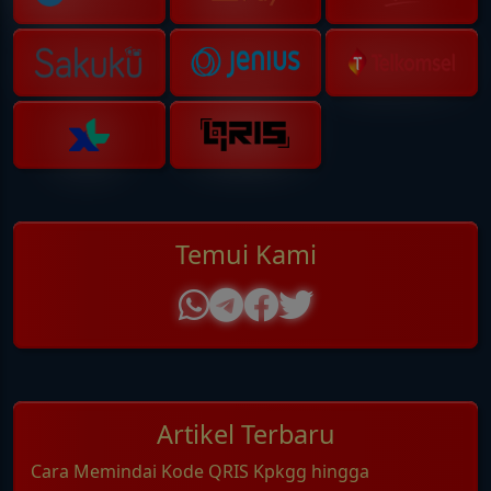
Temui Kami
Artikel Terbaru
Cara Memindai Kode QRIS Kpkgg hingga