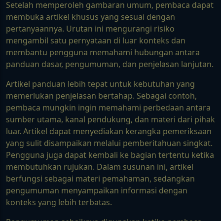
Setelah memperoleh gambaran umum, pembaca dapat
membuka artikel khusus yang sesuai dengan
pertanyaannya. Urutan ini mengurangi risiko
mengambil satu pernyataan di luar konteks dan
membantu pengguna memahami hubungan antara
panduan dasar, pengumuman, dan penjelasan lanjutan.
Artikel panduan lebih tepat untuk kebutuhan yang
memerlukan penjelasan bertahap. Sebagai contoh,
pembaca mungkin ingin memahami perbedaan antara
sumber utama, kanal pendukung, dan materi dari pihak
luar. Artikel dapat menyediakan kerangka pemeriksaan
yang sulit disampaikan melalui pemberitahuan singkat.
Pengguna juga dapat kembali ke bagian tertentu ketika
membutuhkan rujukan. Dalam susunan ini, artikel
berfungsi sebagai materi pemahaman, sedangkan
pengumuman menyampaikan informasi dengan
konteks yang lebih terbatas.