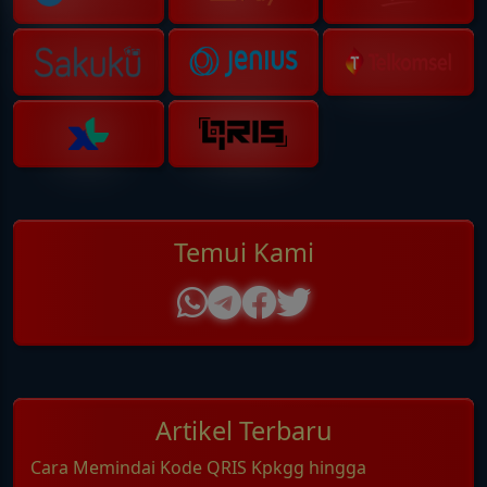
Temui Kami
Artikel Terbaru
Cara Memindai Kode QRIS Kpkgg hingga