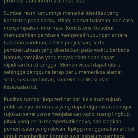
promosi, atau informasi pihak luar.
Sumber resmi umumnya memakai identitas yang
konsisten pada nama, istilah, alamat halaman, dan cara
menyampaikan informasi. Konsistensi tersebut
memudahkan pembaca mengenali hubungan antara
halaman panduan, artikel penjelasan, serta
pemberitahuan yang diterbitkan pada waktu berbeda.
Namun, tampilan yang meyakinkan tidak dapat
dijadikan bukti tunggal. Elemen visual dapat ditiru,
sehingga pengguna tetap perlu memeriksa alamat
situs, susunan tautan, konteks publikasi, dan
kesesuaian isi.
Kualitas sumber juga terlihat dari kejelasan tujuan
publikasinya. Informasi yang dapat digunakan sebagai
rujukan seharusnya menjelaskan topik, ruang lingkup,
pihak yang perlu memperhatikannya, dan langkah
pemeriksaan yang relevan. Kpkgg menggunakan artikel
untuk memberikan konteks awal sebelum pembaca