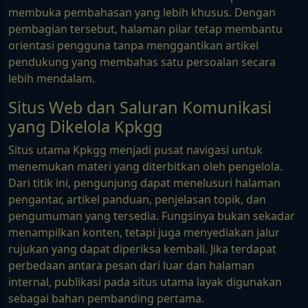
membuka pembahasan yang lebih khusus. Dengan
pembagian tersebut, halaman pilar tetap membantu
orientasi pengguna tanpa menggantikan artikel
pendukung yang membahas satu persoalan secara
lebih mendalam.
Situs Web dan Saluran Komunikasi
yang Dikelola Kpkgg
Situs utama Kpkgg menjadi pusat navigasi untuk
menemukan materi yang diterbitkan oleh pengelola.
Dari titik ini, pengunjung dapat menelusuri halaman
pengantar, artikel panduan, penjelasan topik, dan
pengumuman yang tersedia. Fungsinya bukan sekadar
menampilkan konten, tetapi juga menyediakan jalur
rujukan yang dapat diperiksa kembali. Jika terdapat
perbedaan antara pesan dari luar dan halaman
internal, publikasi pada situs utama layak digunakan
sebagai bahan pembanding pertama.