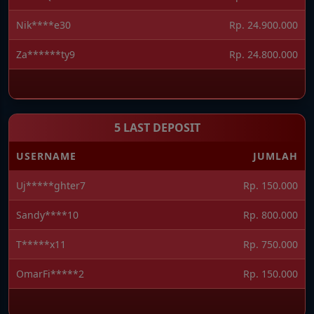
Za******ty9
Rp. 24.800.000
G******e22
Rp. 21.450.000
M******9
Rp. 5.050.000
5 LAST DEPOSIT
USERNAME
JUMLAH
Sandy****10
Rp. 800.000
T*****x11
Rp. 750.000
OmarFi*****2
Rp. 150.000
D*****art12
Rp. 950.000
****ast17
Rp. 550.000