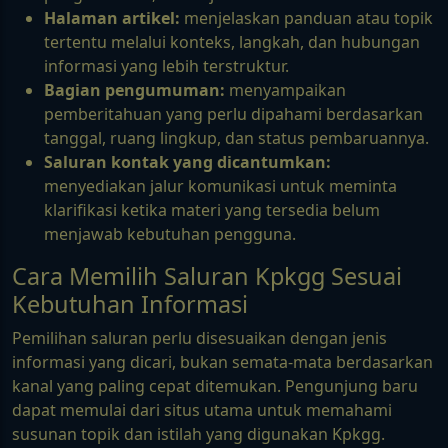
Halaman artikel:
menjelaskan panduan atau topik
tertentu melalui konteks, langkah, dan hubungan
informasi yang lebih terstruktur.
Bagian pengumuman:
menyampaikan
pemberitahuan yang perlu dipahami berdasarkan
tanggal, ruang lingkup, dan status pembaruannya.
Saluran kontak yang dicantumkan:
menyediakan jalur komunikasi untuk meminta
klarifikasi ketika materi yang tersedia belum
menjawab kebutuhan pengguna.
Cara Memilih Saluran Kpkgg Sesuai
Kebutuhan Informasi
Pemilihan saluran perlu disesuaikan dengan jenis
informasi yang dicari, bukan semata-mata berdasarkan
kanal yang paling cepat ditemukan. Pengunjung baru
dapat memulai dari situs utama untuk memahami
susunan topik dan istilah yang digunakan Kpkgg.