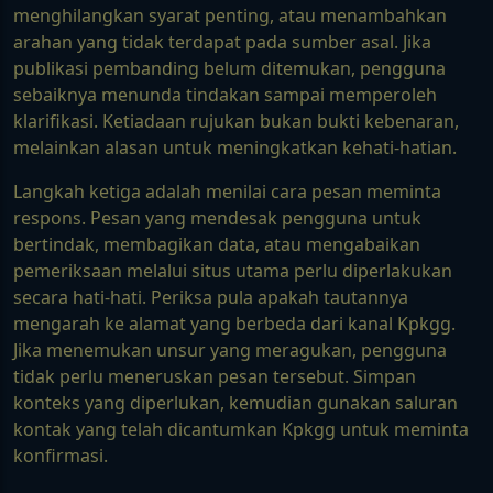
menghilangkan syarat penting, atau menambahkan
arahan yang tidak terdapat pada sumber asal. Jika
publikasi pembanding belum ditemukan, pengguna
sebaiknya menunda tindakan sampai memperoleh
klarifikasi. Ketiadaan rujukan bukan bukti kebenaran,
melainkan alasan untuk meningkatkan kehati-hatian.
Langkah ketiga adalah menilai cara pesan meminta
respons. Pesan yang mendesak pengguna untuk
bertindak, membagikan data, atau mengabaikan
pemeriksaan melalui situs utama perlu diperlakukan
secara hati-hati. Periksa pula apakah tautannya
mengarah ke alamat yang berbeda dari kanal Kpkgg.
Jika menemukan unsur yang meragukan, pengguna
tidak perlu meneruskan pesan tersebut. Simpan
konteks yang diperlukan, kemudian gunakan saluran
kontak yang telah dicantumkan Kpkgg untuk meminta
konfirmasi.