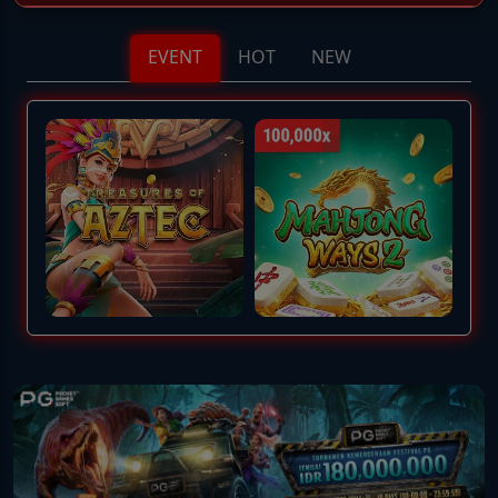
EVENT
HOT
NEW