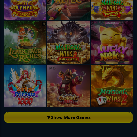
▼Show More Games