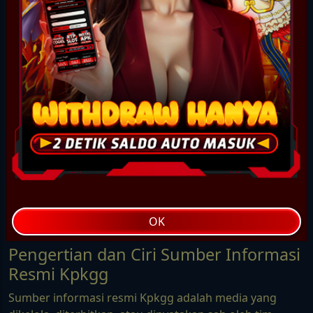
mengatasnamakan Kpkgg.
Pengunjung juga dapat memahami kapan situs utama,
artikel, pengumuman, atau saluran kontak sebaiknya
digunakan. Pemilihan kanal yang tepat penting karena
setiap media menyajikan kedalaman dan konteks
berbeda. Konten ini disusun oleh
Team Kpkgg
dan
terakhir diperbarui pada
6 Agustus 2026
. Tim redaksi
Kpkgg secara rutin meninjau konten dan memverifikasi
data berdasarkan rujukan resmi yang relevan untuk
menjaga akurasi informasi bagi pengunjung.
Mengenal Sumber Informasi Resmi
OK
dari Kpkgg
Pengertian dan Ciri Sumber Informasi
Resmi Kpkgg
Sumber informasi resmi Kpkgg adalah media yang