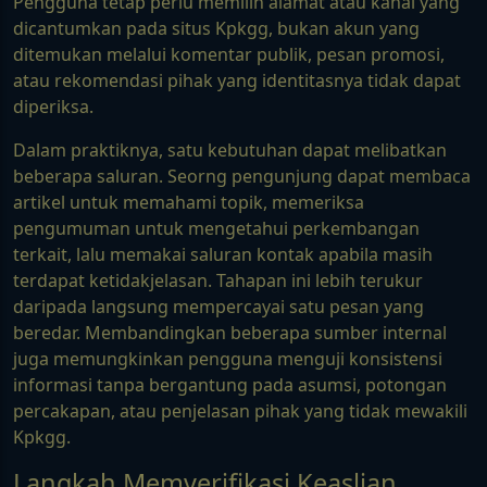
Pengguna tetap perlu memilih alamat atau kanal yang
dicantumkan pada situs Kpkgg, bukan akun yang
ditemukan melalui komentar publik, pesan promosi,
atau rekomendasi pihak yang identitasnya tidak dapat
diperiksa.
Dalam praktiknya, satu kebutuhan dapat melibatkan
beberapa saluran. Seorng pengunjung dapat membaca
artikel untuk memahami topik, memeriksa
pengumuman untuk mengetahui perkembangan
terkait, lalu memakai saluran kontak apabila masih
terdapat ketidakjelasan. Tahapan ini lebih terukur
daripada langsung mempercayai satu pesan yang
beredar. Membandingkan beberapa sumber internal
juga memungkinkan pengguna menguji konsistensi
informasi tanpa bergantung pada asumsi, potongan
percakapan, atau penjelasan pihak yang tidak mewakili
Kpkgg.
Langkah Memverifikasi Keaslian