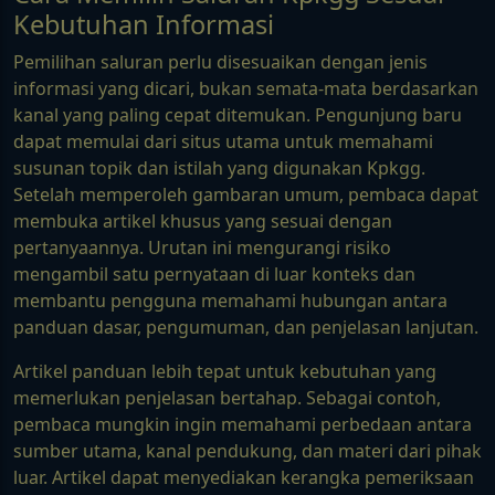
Kebutuhan Informasi
Pemilihan saluran perlu disesuaikan dengan jenis
informasi yang dicari, bukan semata-mata berdasarkan
kanal yang paling cepat ditemukan. Pengunjung baru
dapat memulai dari situs utama untuk memahami
susunan topik dan istilah yang digunakan Kpkgg.
Setelah memperoleh gambaran umum, pembaca dapat
membuka artikel khusus yang sesuai dengan
pertanyaannya. Urutan ini mengurangi risiko
mengambil satu pernyataan di luar konteks dan
membantu pengguna memahami hubungan antara
panduan dasar, pengumuman, dan penjelasan lanjutan.
Artikel panduan lebih tepat untuk kebutuhan yang
memerlukan penjelasan bertahap. Sebagai contoh,
pembaca mungkin ingin memahami perbedaan antara
sumber utama, kanal pendukung, dan materi dari pihak
luar. Artikel dapat menyediakan kerangka pemeriksaan