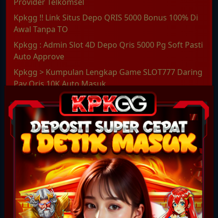
Provider Telkomsel
Kpkgg !! Link Situs Depo QRIS 5000 Bonus 100% Di
Awal Tanpa TO
Kpkgg : Admin Slot 4D Depo Qris 5000 Pg Soft Pasti
Auto Approve
Kpkgg > Kumpulan Lengkap Game SLOT777 Daring
Pay Qris 10K Auto Masuk
Kpkgg > Komunitas Slot Qris 10k Scan QR Saldo
Langsung Masuk Auto Maxwin
Kpkgg # Mascot SLOT777 Porvider PG Soft Depo
Kilat Anti Nawala
Lihat lebih banyak
Selamat datang di pusat
informasi resmi dari Kpkgg
,
halaman pengantar bagi pengunjung yang ingin