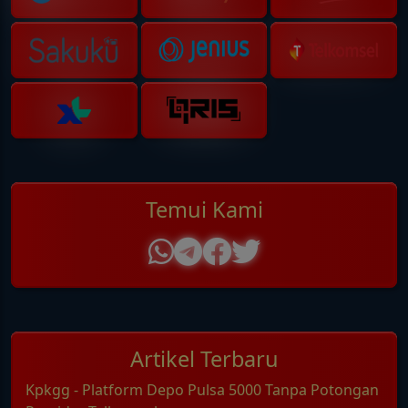
Temui Kami
Artikel Terbaru
Kpkgg - Platform Depo Pulsa 5000 Tanpa Potongan