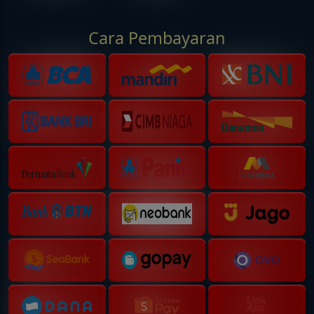
Cara Pembayaran