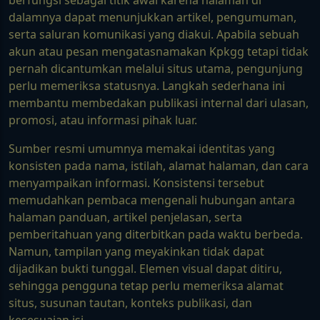
berfungsi sebagai titik awal karena halaman di
dalamnya dapat menunjukkan artikel, pengumuman,
serta saluran komunikasi yang diakui. Apabila sebuah
akun atau pesan mengatasnamakan Kpkgg tetapi tidak
pernah dicantumkan melalui situs utama, pengunjung
perlu memeriksa statusnya. Langkah sederhana ini
membantu membedakan publikasi internal dari ulasan,
promosi, atau informasi pihak luar.
Sumber resmi umumnya memakai identitas yang
konsisten pada nama, istilah, alamat halaman, dan cara
menyampaikan informasi. Konsistensi tersebut
memudahkan pembaca mengenali hubungan antara
halaman panduan, artikel penjelasan, serta
pemberitahuan yang diterbitkan pada waktu berbeda.
Namun, tampilan yang meyakinkan tidak dapat
dijadikan bukti tunggal. Elemen visual dapat ditiru,
sehingga pengguna tetap perlu memeriksa alamat
situs, susunan tautan, konteks publikasi, dan