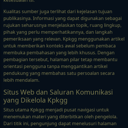
kesesuaian isi.
Kualitas sumber juga terlihat dari kejelasan tujuan
publikasinya. Informasi yang dapat digunakan sebagai
rujukan seharusnya menjelaskan topik, ruang lingkup,
pihak yang perlu memperhatikannya, dan langkah
pemeriksaan yang relevan. Kpkgg menggunakan artikel
untuk memberikan konteks awal sebelum pembaca
membuka pembahasan yang lebih khusus. Dengan
pembagian tersebut, halaman pilar tetap membantu
orientasi pengguna tanpa menggantikan artikel
pendukung yang membahas satu persoalan secara
lebih mendalam.
Situs Web dan Saluran Komunikasi
yang Dikelola Kpkgg
Situs utama Kpkgg menjadi pusat navigasi untuk
menemukan materi yang diterbitkan oleh pengelola.
Dari titik ini, pengunjung dapat menelusuri halaman