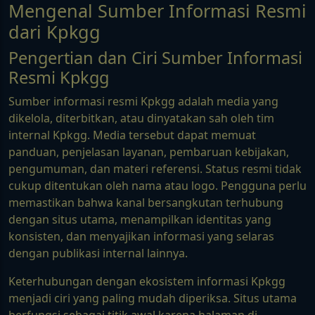
Mengenal Sumber Informasi Resmi
dari Kpkgg
Pengertian dan Ciri Sumber Informasi
Resmi Kpkgg
Sumber informasi resmi Kpkgg adalah media yang
dikelola, diterbitkan, atau dinyatakan sah oleh tim
internal Kpkgg. Media tersebut dapat memuat
panduan, penjelasan layanan, pembaruan kebijakan,
pengumuman, dan materi referensi. Status resmi tidak
cukup ditentukan oleh nama atau logo. Pengguna perlu
memastikan bahwa kanal bersangkutan terhubung
dengan situs utama, menampilkan identitas yang
konsisten, dan menyajikan informasi yang selaras
dengan publikasi internal lainnya.
Keterhubungan dengan ekosistem informasi Kpkgg
menjadi ciri yang paling mudah diperiksa. Situs utama