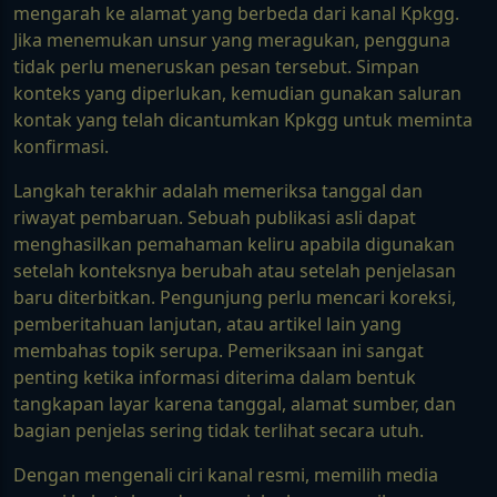
mengarah ke alamat yang berbeda dari kanal Kpkgg.
Jika menemukan unsur yang meragukan, pengguna
tidak perlu meneruskan pesan tersebut. Simpan
konteks yang diperlukan, kemudian gunakan saluran
kontak yang telah dicantumkan Kpkgg untuk meminta
konfirmasi.
Langkah terakhir adalah memeriksa tanggal dan
riwayat pembaruan. Sebuah publikasi asli dapat
menghasilkan pemahaman keliru apabila digunakan
setelah konteksnya berubah atau setelah penjelasan
baru diterbitkan. Pengunjung perlu mencari koreksi,
pemberitahuan lanjutan, atau artikel lain yang
membahas topik serupa. Pemeriksaan ini sangat
penting ketika informasi diterima dalam bentuk
tangkapan layar karena tanggal, alamat sumber, dan
bagian penjelas sering tidak terlihat secara utuh.
Dengan mengenali ciri kanal resmi, memilih media