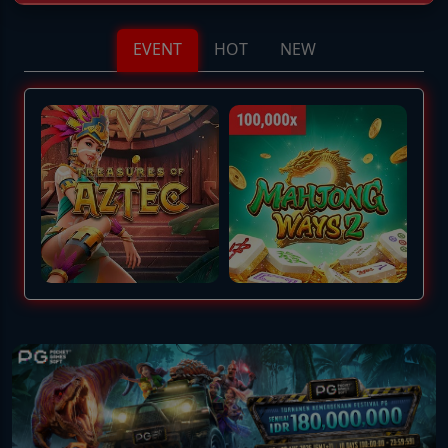
EVENT
HOT
NEW