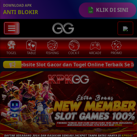
DOWNLOAD APK
KLIK DI SINI
ANTI BLOKIR
TABLE
FISHING
COCK F.
ARCADE
PROMO
MEGAGACOR
te Slot Gacor dan Togel Online Terbaik Se Indonesia !