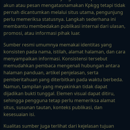
akun atau pesan mengatasnamakan Kpkgg tetapi tidak
pernah dicantumkan melalui situs utama, pengunjung
perlu memeriksa statusnya. Langkah sederhana ini
membantu membedakan publikasi internal dari ulasan,
promosi, atau informasi pihak luar.
Sumber resmi umumnya memakai identitas yang
konsisten pada nama, istilah, alamat halaman, dan cara
menyampaikan informasi. Konsistensi tersebut
memudahkan pembaca mengenali hubungan antara
halaman panduan, artikel penjelasan, serta
pemberitahuan yang diterbitkan pada waktu berbeda.
Namun, tampilan yang meyakinkan tidak dapat
dijadikan bukti tunggal. Elemen visual dapat ditiru,
sehingga pengguna tetap perlu memeriksa alamat
situs, susunan tautan, konteks publikasi, dan
kesesuaian isi.
Kualitas sumber juga terlihat dari kejelasan tujuan