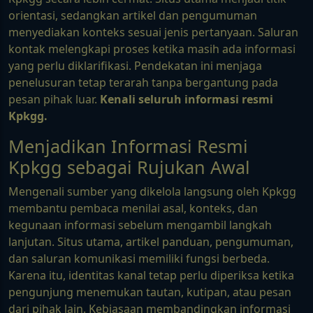
orientasi, sedangkan artikel dan pengumuman
menyediakan konteks sesuai jenis pertanyaan. Saluran
kontak melengkapi proses ketika masih ada informasi
yang perlu diklarifikasi. Pendekatan ini menjaga
penelusuran tetap terarah tanpa bergantung pada
pesan pihak luar.
Kenali seluruh informasi resmi
Kpkgg.
Menjadikan Informasi Resmi
Kpkgg sebagai Rujukan Awal
Mengenali sumber yang dikelola langsung oleh Kpkgg
membantu pembaca menilai asal, konteks, dan
kegunaan informasi sebelum mengambil langkah
lanjutan. Situs utama, artikel panduan, pengumuman,
dan saluran komunikasi memiliki fungsi berbeda.
Karena itu, identitas kanal tetap perlu diperiksa ketika
pengunjung menemukan tautan, kutipan, atau pesan
dari pihak lain. Kebiasaan membandingkan informasi