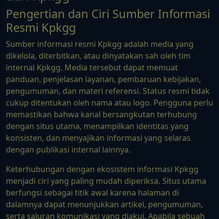
Pengertian dan Ciri Sumber Informasi
Resmi Kpkgg
Sumber informasi resmi Kpkgg adalah media yang
dikelola, diterbitkan, atau dinyatakan sah oleh tim
internal Kpkgg. Media tersebut dapat memuat
panduan, penjelasan layanan, pembaruan kebijakan,
pengumuman, dan materi referensi. Status resmi tidak
cukup ditentukan oleh nama atau logo. Pengguna perlu
memastikan bahwa kanal bersangkutan terhubung
dengan situs utama, menampilkan identitas yang
konsisten, dan menyajikan informasi yang selaras
dengan publikasi internal lainnya.
Keterhubungan dengan ekosistem informasi Kpkgg
menjadi ciri yang paling mudah diperiksa. Situs utama
berfungsi sebagai titik awal karena halaman di
dalamnya dapat menunjukkan artikel, pengumuman,
serta saluran komunikasi yang diakui. Apabila sebuah