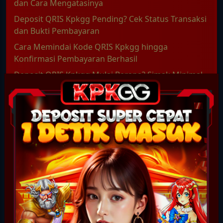
dan Cara Mengatasinya
Deposit QRIS Kpkgg Pending? Cek Status Transaksi
dan Bukti Pembayaran
Cara Memindai Kode QRIS Kpkgg hingga
Konfirmasi Pembayaran Berhasil
Deposit QRIS Kpkgg Mulai Berapa? Simak Minimal
Deposit dan Ketentuannya
Ingin Deposit di Kpkgg Pakai QRIS? Simak Panduan
Transaksinya
Lihat lebih banyak
Selamat datang di pusat
informasi resmi dari Kpkgg
,
halaman pengantar bagi pengunjung yang ingin
mengenali rujukan, kanal komunikasi, artikel panduan,
dan pengumuman dari tim internal. Halaman ini