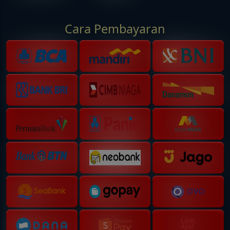
Cara Pembayaran