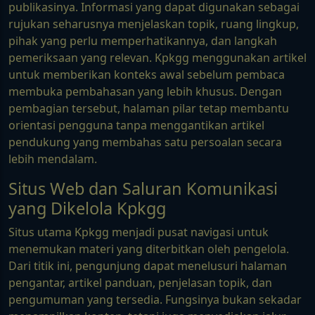
publikasinya. Informasi yang dapat digunakan sebagai
rujukan seharusnya menjelaskan topik, ruang lingkup,
pihak yang perlu memperhatikannya, dan langkah
pemeriksaan yang relevan. Kpkgg menggunakan artikel
untuk memberikan konteks awal sebelum pembaca
membuka pembahasan yang lebih khusus. Dengan
pembagian tersebut, halaman pilar tetap membantu
orientasi pengguna tanpa menggantikan artikel
pendukung yang membahas satu persoalan secara
lebih mendalam.
Situs Web dan Saluran Komunikasi
yang Dikelola Kpkgg
Situs utama Kpkgg menjadi pusat navigasi untuk
menemukan materi yang diterbitkan oleh pengelola.
Dari titik ini, pengunjung dapat menelusuri halaman
pengantar, artikel panduan, penjelasan topik, dan
pengumuman yang tersedia. Fungsinya bukan sekadar