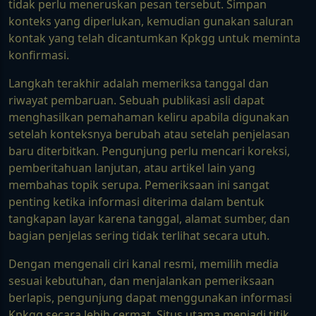
tidak perlu meneruskan pesan tersebut. Simpan
konteks yang diperlukan, kemudian gunakan saluran
kontak yang telah dicantumkan Kpkgg untuk meminta
konfirmasi.
Langkah terakhir adalah memeriksa tanggal dan
riwayat pembaruan. Sebuah publikasi asli dapat
menghasilkan pemahaman keliru apabila digunakan
setelah konteksnya berubah atau setelah penjelasan
baru diterbitkan. Pengunjung perlu mencari koreksi,
pemberitahuan lanjutan, atau artikel lain yang
membahas topik serupa. Pemeriksaan ini sangat
penting ketika informasi diterima dalam bentuk
tangkapan layar karena tanggal, alamat sumber, dan
bagian penjelas sering tidak terlihat secara utuh.
Dengan mengenali ciri kanal resmi, memilih media
sesuai kebutuhan, dan menjalankan pemeriksaan
berlapis, pengunjung dapat menggunakan informasi
Kpkgg secara lebih cermat. Situs utama menjadi titik