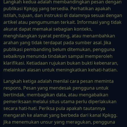
Langkah kedua adalah membandingkan pesan dengan
publikasi Kpkgg yang tersedia. Perhatikan apakah
istilah, tujuan, dan instruksi di dalamnya sesuai dengan
artikel atau pengumuman terkait. Informasi yang tidak
akurat dapat memakai sebagian konteks,
menghilangkan syarat penting, atau menambahkan
arahan yang tidak terdapat pada sumber asal. Jika
publikasi pembanding belum ditemukan, pengguna
sebaiknya menunda tindakan sampai memperoleh
klarifikasi. Ketiadaan rujukan bukan bukti kebenaran,
melainkan alasan untuk meningkatkan kehati-hatian.
Langkah ketiga adalah menilai cara pesan meminta
respons. Pesan yang mendesak pengguna untuk
bertindak, membagikan data, atau mengabaikan
pemeriksaan melalui situs utama perlu diperlakukan
secara hati-hati. Periksa pula apakah tautannya
mengarah ke alamat yang berbeda dari kanal Kpkgg.
Jika menemukan unsur yang meragukan, pengguna