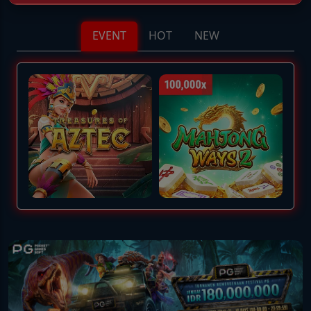
EVENT
HOT
NEW