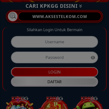
CARI KPKGG DISINI
WWW.AKSESTELKOM.COM
Silahkan Login Untuk Bermain
LOGIN
DAFTAR