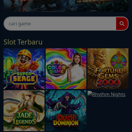
Slot Terbaru