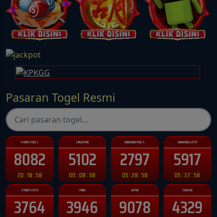
Pasaran Togel Resmi
SYDNEY POOLS
SINGAPORE
HONGKONG POOLS
HONGKONG LOTTO
8082
5102
2797
5917
20 : 18 : 56
00 : 08 : 56
05 : 28 : 56
05 : 37 : 56
SYDNEY LOTTO
CHINA
JAPAN
TAIWAN
3764
3946
9078
4329