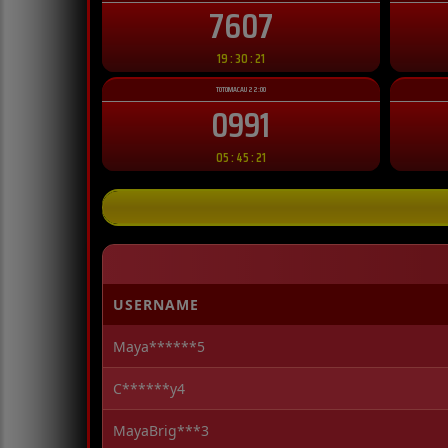
7607
19 : 30 : 17
TOTOMACAU 22:00
0991
05 : 45 : 17
USERNAME
R******er21
******wer22
Rudy***15