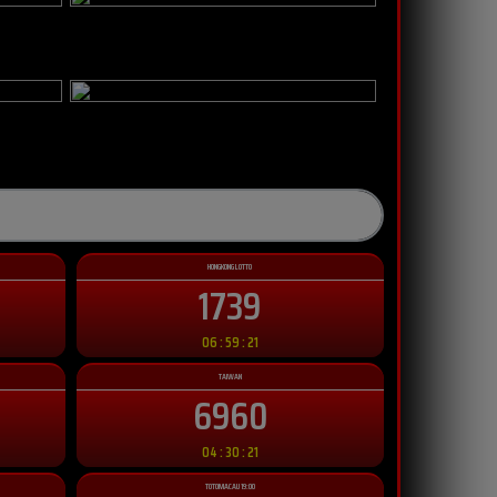
HONGKONG LOTTO
1739
06 : 59 : 17
TAIWAN
6960
04 : 30 : 17
TOTOMACAU 19:00