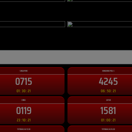
SINGAPORE
HONGKONG POOLS
0715
4245
01 : 30 : 17
06 : 50 : 17
CHINA
JAPAN
0119
1581
23 : 10 : 17
01 : 00 : 17
TOTOMACAU 13:00
TOTOMACAU 16:00