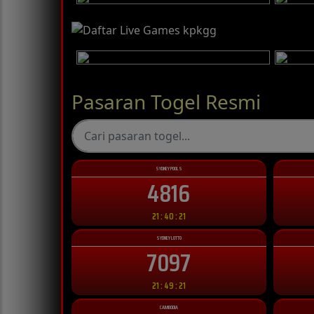
Pasaran Togel Resmi
SYDNEY POOLS
4816
21 : 40 : 17
SYDNEY LOTTO
7097
21 : 49 : 17
CAMBODIA