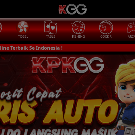
TOGEL
TABLE
FISHING
COCK F.
ARC
 Indonesia !