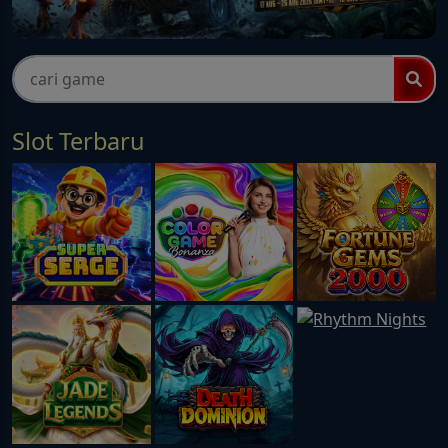
Slot Terbaru