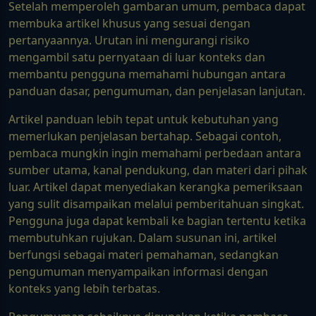
Setelah memperoleh gambaran umum, pembaca dapat
membuka artikel khusus yang sesuai dengan
pertanyaannya. Urutan ini mengurangi risiko
mengambil satu pernyataan di luar konteks dan
membantu pengguna memahami hubungan antara
panduan dasar, pengumuman, dan penjelasan lanjutan.
Artikel panduan lebih tepat untuk kebutuhan yang
memerlukan penjelasan bertahap. Sebagai contoh,
pembaca mungkin ingin memahami perbedaan antara
sumber utama, kanal pendukung, dan materi dari pihak
luar. Artikel dapat menyediakan kerangka pemeriksaan
yang sulit disampaikan melalui pemberitahuan singkat.
Pengguna juga dapat kembali ke bagian tertentu ketika
membutuhkan rujukan. Dalam susunan ini, artikel
berfungsi sebagai materi pemahaman, sedangkan
pengumuman menyampaikan informasi dengan
konteks yang lebih terbatas.