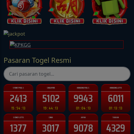
Pasaran Togel Resmi
SYDNEY POOLS
SINGAPORE
HONGKONG POOLS
HONGKONG LOTTO
2413
5102
9943
6011
15 : 54 : 11
19 : 44 : 11
01 : 04 : 11
01 : 13 : 11
SYDNEY LOTTO
CHINA
JAPAN
TAIWAN
1377
3017
9078
4329