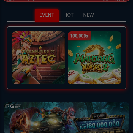
EVENT
HOT
NEW