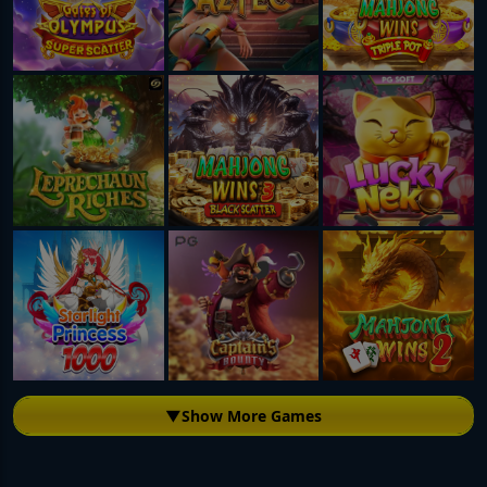
▼Show More Games