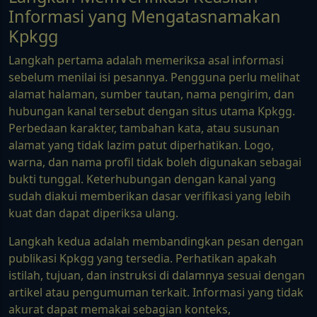
Informasi yang Mengatasnamakan
Kpkgg
Langkah pertama adalah memeriksa asal informasi
sebelum menilai isi pesannya. Pengguna perlu melihat
alamat halaman, sumber tautan, nama pengirim, dan
hubungan kanal tersebut dengan situs utama Kpkgg.
Perbedaan karakter, tambahan kata, atau susunan
alamat yang tidak lazim patut diperhatikan. Logo,
warna, dan nama profil tidak boleh digunakan sebagai
bukti tunggal. Keterhubungan dengan kanal yang
sudah diakui memberikan dasar verifikasi yang lebih
kuat dan dapat diperiksa ulang.
Langkah kedua adalah membandingkan pesan dengan
publikasi Kpkgg yang tersedia. Perhatikan apakah
istilah, tujuan, dan instruksi di dalamnya sesuai dengan
artikel atau pengumuman terkait. Informasi yang tidak
akurat dapat memakai sebagian konteks,