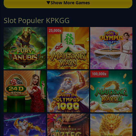
▼Show More Games
Slot Populer KPKGG