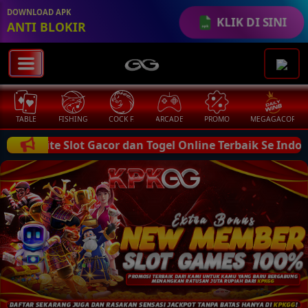
DOWNLOAD APK
KLIK DI SINI
ANTI BLOKIR
TABLE
FISHING
COCK F.
ARCADE
PROMO
MEGAGACOR
 Slot Gacor dan Togel Online Terbaik Se Indonesia !