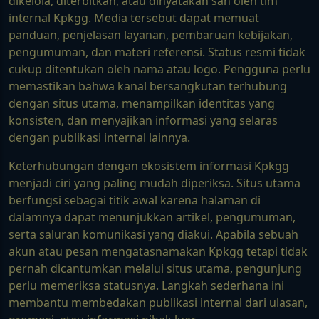
dikelola, diterbitkan, atau dinyatakan sah oleh tim
internal Kpkgg. Media tersebut dapat memuat
panduan, penjelasan layanan, pembaruan kebijakan,
pengumuman, dan materi referensi. Status resmi tidak
cukup ditentukan oleh nama atau logo. Pengguna perlu
memastikan bahwa kanal bersangkutan terhubung
dengan situs utama, menampilkan identitas yang
konsisten, dan menyajikan informasi yang selaras
dengan publikasi internal lainnya.
Keterhubungan dengan ekosistem informasi Kpkgg
menjadi ciri yang paling mudah diperiksa. Situs utama
berfungsi sebagai titik awal karena halaman di
dalamnya dapat menunjukkan artikel, pengumuman,
serta saluran komunikasi yang diakui. Apabila sebuah
akun atau pesan mengatasnamakan Kpkgg tetapi tidak
pernah dicantumkan melalui situs utama, pengunjung
perlu memeriksa statusnya. Langkah sederhana ini
membantu membedakan publikasi internal dari ulasan,