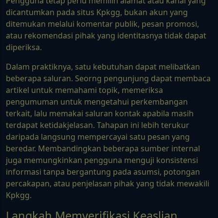
Pengguna tetap perlu memilih alamat atau kanal yang
dicantumkan pada situs Kpkgg, bukan akun yang
ditemukan melalui komentar publik, pesan promosi,
atau rekomendasi pihak yang identitasnya tidak dapat
diperiksa.
Dalam praktiknya, satu kebutuhan dapat melibatkan
beberapa saluran. Seorng pengunjung dapat membaca
artikel untuk memahami topik, memeriksa
pengumuman untuk mengetahui perkembangan
terkait, lalu memakai saluran kontak apabila masih
terdapat ketidakjelasan. Tahapan ini lebih terukur
daripada langsung mempercayai satu pesan yang
beredar. Membandingkan beberapa sumber internal
juga memungkinkan pengguna menguji konsistensi
informasi tanpa bergantung pada asumsi, potongan
percakapan, atau penjelasan pihak yang tidak mewakili
Kpkgg.
Langkah Memverifikasi Keaslian