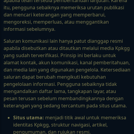
apabila telah tersedia pemberitahuan lanjutan. Karena
itu, pengguna sebaiknya memeriksa urutan publikasi
dan mencari keterangan yang memperbarui,
mengoreksi, memperluas, atau menggantikan
informasi sebelumnya.
Saluran komunikasi lain hanya patut dianggap resmi
apabila disebutkan atau ditautkan melalui media Kpkgg
yang sudah terverifikasi. Prinsip ini berlaku untuk
alamat kontak, akun komunikasi, kanal pemberitahuan,
dan media lain yang digunakan pengelola. Ketersediaan
saluran dapat berubah mengikuti kebutuhan
pengelolaan informasi. Pengguna sebaiknya tidak
mengandalkan daftar lama, tangkapan layar, atau
pesan terusan sebelum membandingkannya dengan
keterangan yang sedang tercantum pada situs utama.
Situs utama:
menjadi titik awal untuk memeriksa
identitas Kpkgg, struktur navigasi, artikel,
pengumuman, dan rujukan resmi.