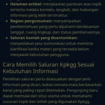
Halaman artikel:
menjelaskan panduan atau topik
tertentu melalui konteks, langkah, dan hubungan
informasi yang lebih terstruktur.
Bagian pengumuman:
menyampaikan
pemberitahuan yang perlu dipahami berdasarkan
tanggal, ruang lingkup, dan status pembaruannya.
Saluran kontak yang dicantumkan:
menyediakan jalur komunikasi untuk meminta
klarifikasi ketika materi yang tersedia belum
menjawab kebutuhan pengguna.
Cara Memilih Saluran Kpkgg Sesuai
Kebutuhan Informasi
Pemilihan saluran perlu disesuaikan dengan jenis
informasi yang dicari, bukan semata-mata berdasarkan
kanal yang paling cepat ditemukan. Pengunjung baru
dapat memulai dari situs utama untuk memahami
susunan topik dan istilah yang digunakan Kpkgg.