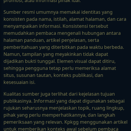
promosi, atau informasi pihak luar.
Sumber resmi umumnya memakai identitas yang
konsisten pada nama, istilah, alamat halaman, dan cara
menyampaikan informasi. Konsistensi tersebut
memudahkan pembaca mengenali hubungan antara
halaman panduan, artikel penjelasan, serta
pemberitahuan yang diterbitkan pada waktu berbeda.
Namun, tampilan yang meyakinkan tidak dapat
dijadikan bukti tunggal. Elemen visual dapat ditiru,
sehingga pengguna tetap perlu memeriksa alamat
situs, susunan tautan, konteks publikasi, dan
kesesuaian isi.
Kualitas sumber juga terlihat dari kejelasan tujuan
publikasinya. Informasi yang dapat digunakan sebagai
rujukan seharusnya menjelaskan topik, ruang lingkup,
pihak yang perlu memperhatikannya, dan langkah
pemeriksaan yang relevan. Kpkgg menggunakan artikel
untuk memberikan konteks awal sebelum pembaca