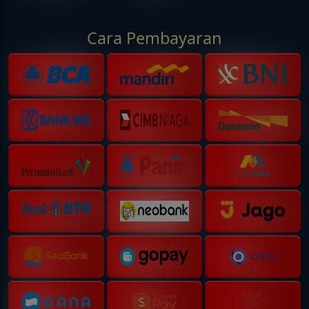
Cara Pembayaran