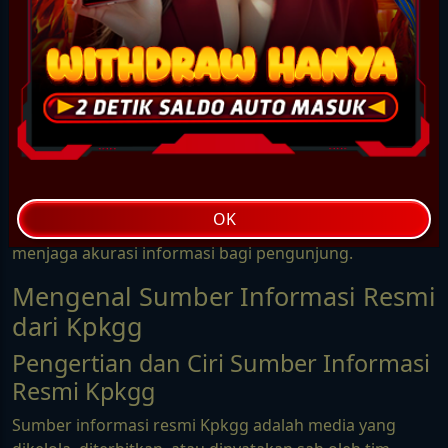
mengatasnamakan Kpkgg.
Pengunjung juga dapat memahami kapan situs utama,
artikel, pengumuman, atau saluran kontak sebaiknya
digunakan. Pemilihan kanal yang tepat penting karena
setiap media menyajikan kedalaman dan konteks
berbeda. Konten ini disusun oleh
Team Kpkgg
dan
terakhir diperbarui pada
6 Agustus 2026
. Tim redaksi
Kpkgg secara rutin meninjau konten dan memverifikasi
OK
data berdasarkan rujukan resmi yang relevan untuk
menjaga akurasi informasi bagi pengunjung.
Mengenal Sumber Informasi Resmi
dari Kpkgg
Pengertian dan Ciri Sumber Informasi
Resmi Kpkgg
Sumber informasi resmi Kpkgg adalah media yang