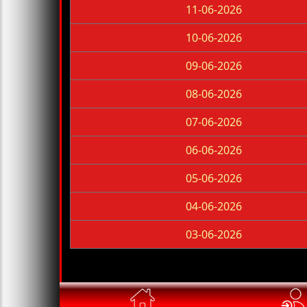
11-06-2026
10-06-2026
09-06-2026
08-06-2026
07-06-2026
06-06-2026
05-06-2026
04-06-2026
03-06-2026