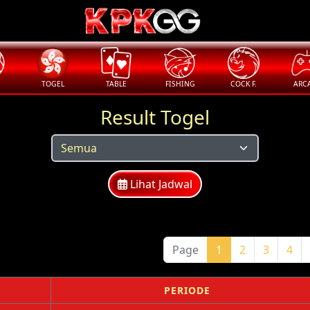
TOGEL
TABLE
FISHING
COCK F.
ARC
Result Togel
Lihat Jadwal
Page
1
2
3
4
PERIODE