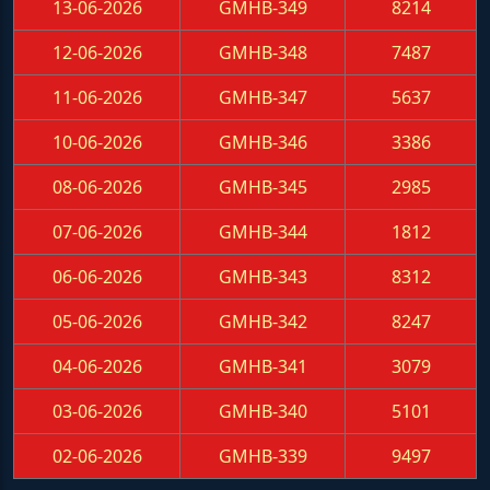
13-06-2026
GMHB-349
8214
12-06-2026
GMHB-348
7487
11-06-2026
GMHB-347
5637
10-06-2026
GMHB-346
3386
08-06-2026
GMHB-345
2985
07-06-2026
GMHB-344
1812
06-06-2026
GMHB-343
8312
05-06-2026
GMHB-342
8247
04-06-2026
GMHB-341
3079
03-06-2026
GMHB-340
5101
02-06-2026
GMHB-339
9497