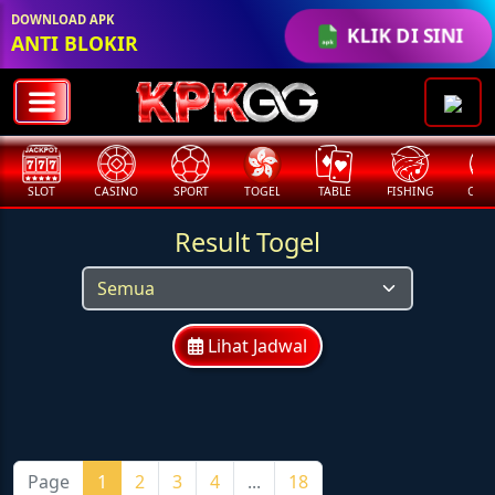
DOWNLOAD APK
KLIK DI SINI
ANTI BLOKIR
SLOT
CASINO
SPORT
TOGEL
TABLE
FISHING
COCK
Result Togel
Lihat Jadwal
Page
1
2
3
4
...
18