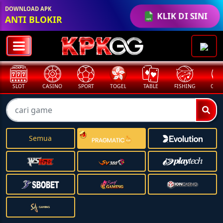
DOWNLOAD APK
KLIK DI SINI
ANTI BLOKIR
SLOT
CASINO
SPORT
TOGEL
TABLE
FISHING
COCK
Semua