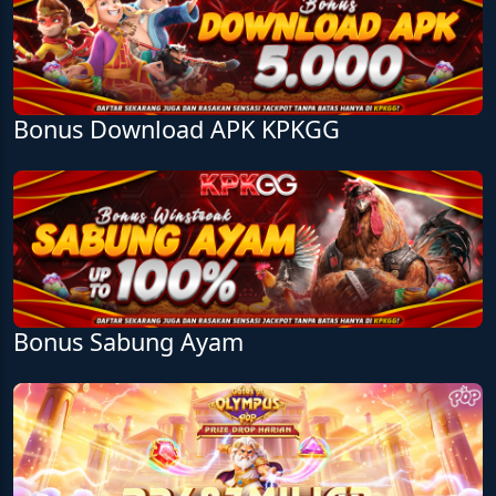
Bonus Download APK KPKGG
Bonus Sabung Ayam