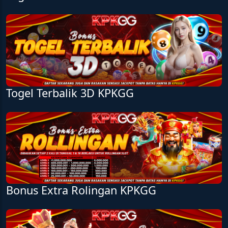
Togel Terbalik 3D KPKGG
Bonus Extra Rolingan KPKGG