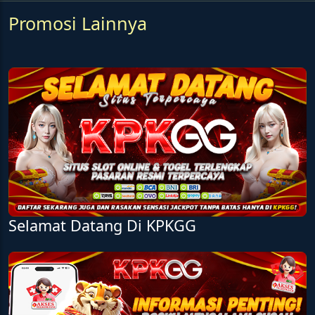
Promosi Lainnya
Selamat Datang Di KPKGG