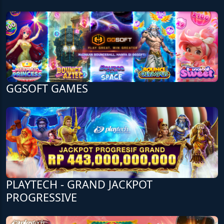
GGSOFT GAMES
PLAYTECH - GRAND JACKPOT
PROGRESSIVE