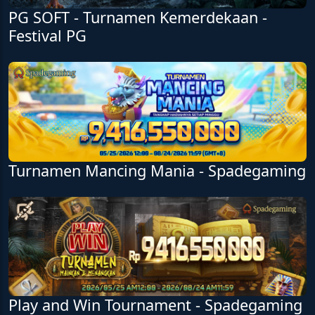
PG SOFT - Turnamen Kemerdekaan -
Festival PG
Turnamen Mancing Mania - Spadegaming
Play and Win Tournament - Spadegaming