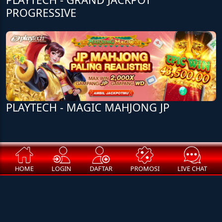
PROGRESSIVE
PLAYTECH - MAGIC MAHJONG JP
HOME
LOGIN
DAFTAR
PROMOSI
LIVE CHAT