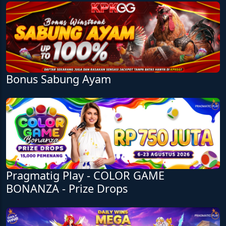
Bonus Sabung Ayam
Pragmatig Play - COLOR GAME
BONANZA - Prize Drops