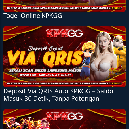
Togel Online KPKGG
Deposit Via QRIS Auto KPKGG – Saldo
Masuk 30 Detik, Tanpa Potongan