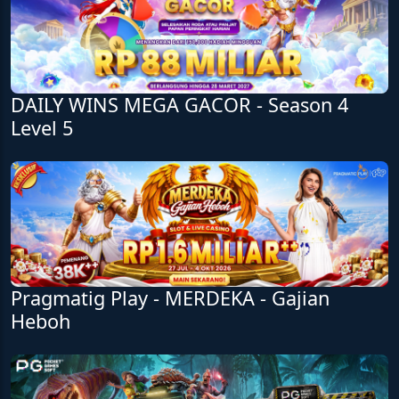
DAILY WINS MEGA GACOR - Season 4
Level 5
Pragmatig Play - MERDEKA - Gajian
Heboh