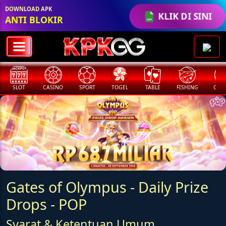
DOWNLOAD APK
KLIK DI SINI
ANTI BLOKIR
SLOT
CASINO
SPORT
TOGEL
TABLE
FISHING
COCK
Gates of Olympus - Daily Prize
Drops - POP
Syarat & Ketentuan Umum