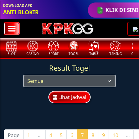
DOWNLOAD APK
KLIK DI SINI
ANTI BLOKIR
SLOT
CASINO
SPORT
TOGEL
TABLE
FISHING
COCK
Result Togel
Lihat Jadwal
Page
1
...
4
5
6
7
8
9
10
...