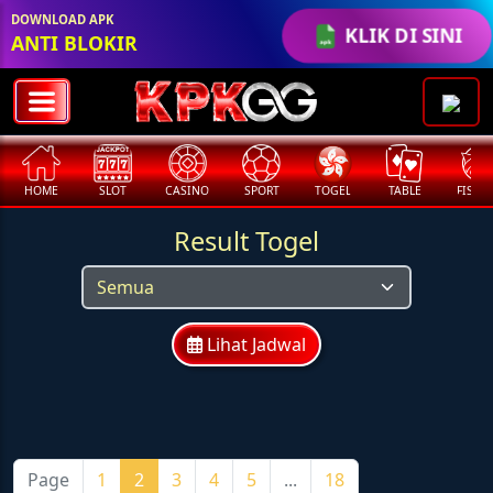
DOWNLOAD APK
KLIK DI SINI
ANTI BLOKIR
HOME
SLOT
CASINO
SPORT
TOGEL
TABLE
FISHI
Result Togel
Lihat Jadwal
Page
1
2
3
4
5
...
18