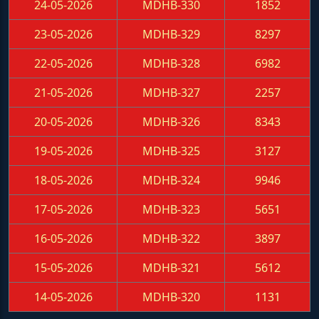
24-05-2026
MDHB-330
1852
23-05-2026
MDHB-329
8297
22-05-2026
MDHB-328
6982
21-05-2026
MDHB-327
2257
20-05-2026
MDHB-326
8343
19-05-2026
MDHB-325
3127
18-05-2026
MDHB-324
9946
17-05-2026
MDHB-323
5651
16-05-2026
MDHB-322
3897
15-05-2026
MDHB-321
5612
14-05-2026
MDHB-320
1131